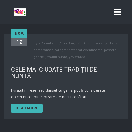
NOV.
12
by
ei2.content
in
Blog
0 comments
tags:
cameraman
,
fotograf
,
fotograf evenimente
,
postole
gabriel
,
traditii nunta
,
yoyovideo
CELE MAI CIUDATE TRADIŢII DE
NUNTĂ
Furatul miresei sau dansul cu găina pot fi considerate
obiceiuri cel puţin bizare de necunoscători.
READ MORE