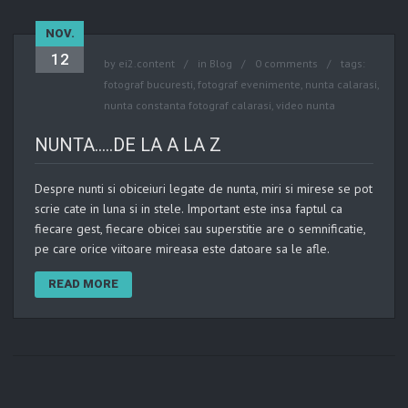
NOV.
12
by
ei2.content
in
Blog
0 comments
tags:
fotograf bucuresti
,
fotograf evenimente
,
nunta calarasi
,
nunta constanta fotograf calarasi
,
video nunta
NUNTA…..DE LA A LA Z
Despre nunti si obiceiuri legate de nunta, miri si mirese se pot
scrie cate in luna si in stele. Important este insa faptul ca
fiecare gest, fiecare obicei sau superstitie are o semnificatie,
pe care orice viitoare mireasa este datoare sa le afle.
READ MORE