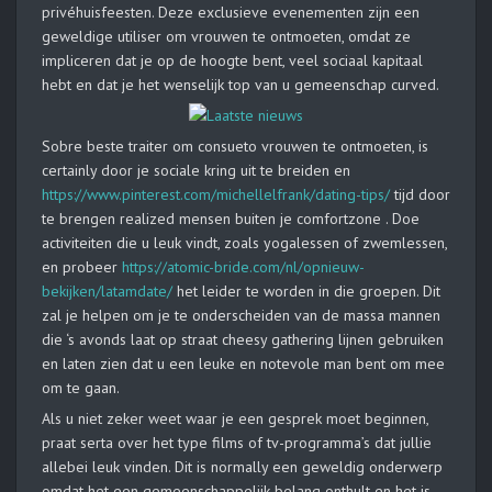
privéhuisfeesten. Deze exclusieve evenementen zijn een
geweldige utiliser om vrouwen te ontmoeten, omdat ze
impliceren dat je op de hoogte bent, veel sociaal kapitaal
hebt en dat je het wenselijk top van u gemeenschap curved.
Sobre beste traiter om consueto vrouwen te ontmoeten, is
certainly door je sociale kring uit te breiden en
https://www.pinterest.com/michellelfrank/dating-tips/
tijd door
te brengen realized mensen buiten je comfortzone . Doe
activiteiten die u leuk vindt, zoals yogalessen of zwemlessen,
en probeer
https://atomic-bride.com/nl/opnieuw-
bekijken/latamdate/
het leider te worden in die groepen. Dit
zal je helpen om je te onderscheiden van de massa mannen
die ‘s avonds laat op straat cheesy gathering lijnen gebruiken
en laten zien dat u een leuke en notevole man bent om mee
om te gaan.
Als u niet zeker weet waar je een gesprek moet beginnen,
praat serta over het type films of tv-programma’s dat jullie
allebei leuk vinden. Dit is normally een geweldig onderwerp
omdat het een gemeenschappelijk belang onthult en het is